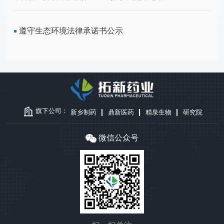
检测结果进行公开。一、基本情况1、项目名称：河南鼎新医药
负责人刘辉电话03736351159一般固废贮存场 1 处、 30平
求对公司住所和经营范围的变更事项进行了规范调整。现将具体
科技有限公司地下水、土壤项目。2、项目地址：新乡市高新区
米危险废物贮存场 2 处、 120平米固体废物名称一般固废/
情况公告如下：一、新取得营业执照的基本信息名称：拓新药业
牧野大道（南）2369号。3、项目情况：我公司主要从事生物发
危险废物及代码年产生量（吨）最终去向精馏残液271-001-
遵守生态环境法律承诺书公示
集团股份有限公司统一社会信用代码：91410000731329432N
酵、化学合成核苷类抗病毒药品、核苷类医药中间体的生产和销
02183.91委外处置/自行处置浓缩污盐271-001-02333.96委外处
类型：股份有限公司（外商投资、上市）法定代表人：杨西宁注
售。主要产品有胞嘧啶、5-F胞嘧啶、胞苷、磷酰胆碱吗啉盐等
置/自行处置焚烧残渣飞灰772-003-1812.34委外处置废活性炭
册资本：壹亿贰仟陆佰万人民币元整成立日期：2005年02月03
十余种产品，全厂产品总规模为2100t/a。二、调查结论详见附
900-039-497.81委外处置/自行处置碱液再生池沉渣900-399-
日住所：河南省新乡市高新区科隆大道515号经营范围：许可项
件1。附件1：2023年河南鼎新土壤、地下水检测报告
350.23委外处置废矿物油900-249-080.4359委外处置污
目：食品添加剂生产；药品生产；药品进出口(依法须经批准的
泥/47.94委外处置
项目，经相关部门批准后方可开展经营活动，具体经营项目以相
关部门批准文件或许可证件为准)一般项目：化工产品生产(不含
许可类化工产品)；基础化学原料制造(不含危险化学品等许可类
旗下公司：
新乡制药
鼎新医药
精泉生物
研究院
化学品的制造)；专用化学产品制造(不含危险化学品)；技术服
务、技术开发、技术咨询、技术交流、技术转让、技术推广；化
微信公众号
工产品销售(不含许可类化工产品)；专用化学产品销售(不含危
险化学品)；货物进出口；技术进出口；非居住房地产租赁；机
械设备租赁；企业管理；企业管理咨询；以自有资金从事投资活
动(除依法须经批准的项目外，凭营业执照依法自主开展经营活
动)二、变更公司名称、住所、经营范围变更原因说明本次变更
是从整体战略出发，为更全 面体现公司产业布局及公司实际情
况，准确地反映公司未来战略规划。本次变更符合公司实际情
况，符合《公司法》《证券法》等相关法律法规及《公司章程》