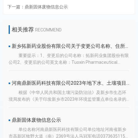
下一篇：
鼎新固体废物信息公示
相关推荐
RECOMMEND
新乡拓新药业股份有限公司关于变更公司名称、住所、经营范围暨完成工商变更登记的公告
重要提示：1、变更后的公司名称：拓新药业集团股份有限
公司2、变更后的公司英文名称：Tuoxin Pharmaceutical
Group Co.,Ltd.3、变更后的公司住所：河南省新乡市高新区科隆
大道515号4、公司证券简称“拓新药业”和证券代码“301089”均
保持不变 新乡拓新药业股份有限公司（以下简称“公司”）于
河南鼎新医药科技有限公司2023年地下水、土壤项目检测报告公示
2023年4月24日召开公司第四届董事会第二十二会议，审议通过
根据《中华人民共和国土壤污染防治法》及新乡市生态环
了《关于变更公司名称、住所、经营范围及修订<公司章程>的
境局发布的《关于印发新乡市2023年环境监管重点单位名录的
议案》，且本议案已经2023年5月17日召开的2022年年度股东
通知》，我公司属于2023年新乡市土壤污染重点监管单位，为
大会审议通过。具体内容详见公司于2023年4月26日、2023年5
加强土壤污染防治，确保土壤环境安全和土壤污染防治目标实
月17日在巨潮资讯网（http://www.cninfo.com.cn）披露的相
现，落实土壤污染防治责任，建立健全隐患排查治理监控的长效
鼎新固体废物信息公示
关公告。公司已于近日完成了变更公司名称、住所、经营范围的
机制，我公司结合实际情况开展了土壤隐患排查工作，并委托河
单位名称河南鼎新医药科技有限公司单位地址河南省新乡
工商变更登记手续，并取得了新乡市市场监督管理局颁发的《营
南鼎晟检测技术有限公司编制土壤污染隐患排查报告，现将有关
市高新区牧野大道（南）2369号法人马冠军电话03736351159
业执照》，在办理变更手续时，根据市场监督管理部门的相关要